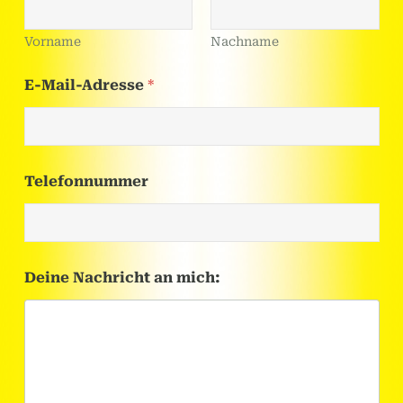
Vorname
Nachname
E-Mail-Adresse
*
e
Telefonnummer
i
n
e
N
a
m
Deine Nachricht an mich:
e
h
o
c
h
l
a