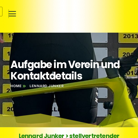
Aufgabe im Verein und
Kontaktdetails
HOME
LENNARD JUNKER
Lennard Junker > stellvertretender