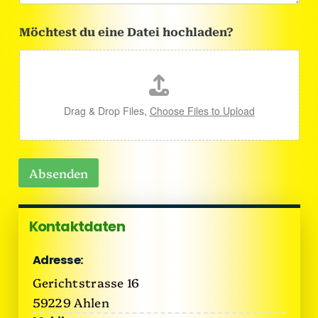
d
e
n
Möchtest du eine Datei hochladen?
?
Drag & Drop Files,
Choose Files to Upload
Absenden
Kontaktdaten
Adresse:
Gerichtstrasse 16
59229 Ahlen