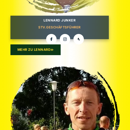
LENNARD JUNKER
STV.GESCHÄFTSFÜHRER
MEHR ZU LENNARD