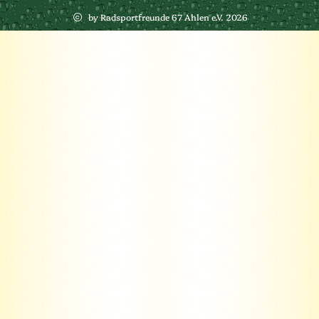
by Radsportfreunde 67 Ahlen e.V. 2026