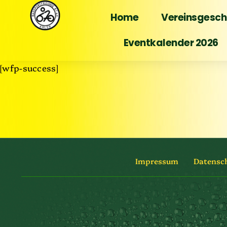
Home
Vereinsgesch
Eventkalender 2026
[wfp-success]
Impressum
Datensc